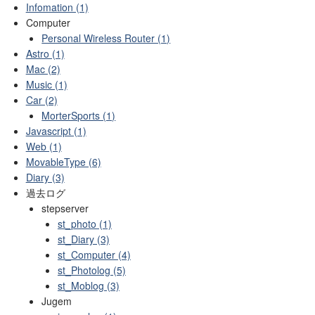
Infomation (1)
Computer
Personal Wireless Router (1)
Astro (1)
Mac (2)
Music (1)
Car (2)
MorterSports (1)
Javascript (1)
Web (1)
MovableType (6)
Diary (3)
過去ログ
stepserver
st_photo (1)
st_Diary (3)
st_Computer (4)
st_Photolog (5)
st_Moblog (3)
Jugem