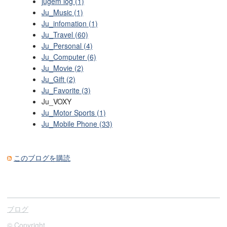
jugem log (1)
Ju_Music (1)
Ju_infomation (1)
Ju_Travel (60)
Ju_Personal (4)
Ju_Computer (6)
Ju_Movie (2)
Ju_Gift (2)
Ju_Favorite (3)
Ju_VOXY
Ju_Motor Sports (1)
Ju_Mobile Phone (33)
このブログを購読
ブログ
© Copyright.