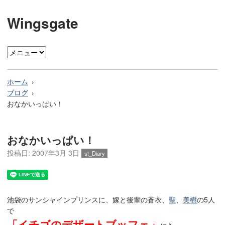
Wingsgate
ホーム
ブログ
おなかいっぱい！
おなかいっぱい！
投稿日:
2007年3月 3日
st_Diary
池袋のサンシャインプリンスに、嫁と後輩の蒼衣、
聖
、
美樹
の5人
で
「イチゴのデザートブッフェ」