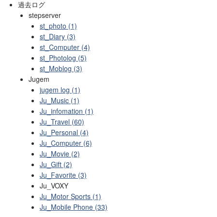
過去ログ
stepserver
st_photo (1)
st_Diary (3)
st_Computer (4)
st_Photolog (5)
st_Moblog (3)
Jugem
jugem log (1)
Ju_Music (1)
Ju_infomation (1)
Ju_Travel (60)
Ju_Personal (4)
Ju_Computer (6)
Ju_Movie (2)
Ju_Gift (2)
Ju_Favorite (3)
Ju_VOXY
Ju_Motor Sports (1)
Ju_Mobile Phone (33)