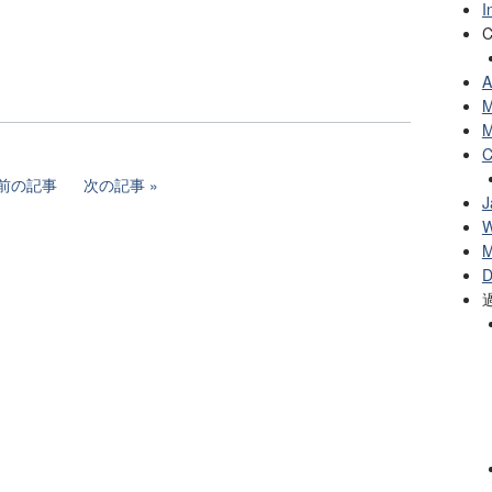
I
C
A
M
M
C
前の記事
次の記事
J
W
M
D