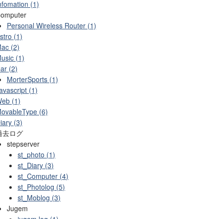
nfomation (1)
omputer
Personal Wireless Router (1)
stro (1)
ac (2)
usic (1)
ar (2)
MorterSports (1)
avascript (1)
eb (1)
ovableType (6)
iary (3)
過去ログ
stepserver
st_photo (1)
st_Diary (3)
st_Computer (4)
st_Photolog (5)
st_Moblog (3)
Jugem
jugem log (1)