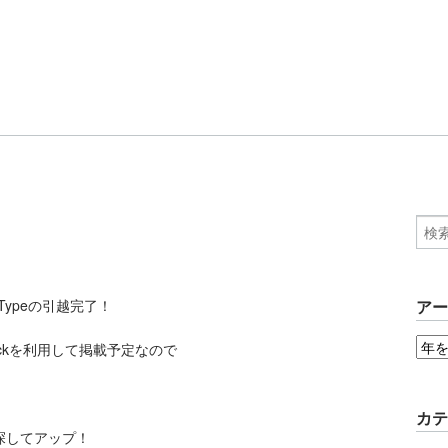
le Typeの引越完了！
ア
ckを利用して掲載予定なので
カ
探してアップ！