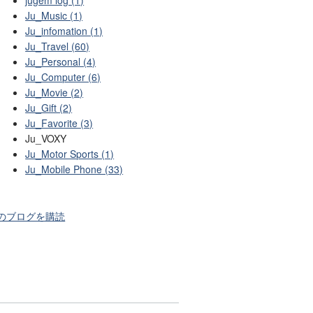
Ju_Music (1)
Ju_infomation (1)
Ju_Travel (60)
Ju_Personal (4)
Ju_Computer (6)
Ju_Movie (2)
Ju_Gift (2)
Ju_Favorite (3)
Ju_VOXY
Ju_Motor Sports (1)
Ju_Mobile Phone (33)
のブログを購読