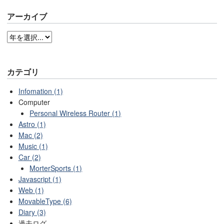
アーカイブ
カテゴリ
Infomation (1)
Computer
Personal Wireless Router (1)
Astro (1)
Mac (2)
Music (1)
Car (2)
MorterSports (1)
Javascript (1)
Web (1)
MovableType (6)
Diary (3)
過去ログ