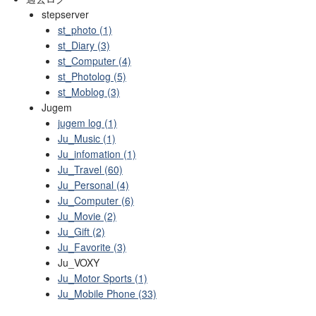
stepserver
st_photo (1)
st_Diary (3)
st_Computer (4)
st_Photolog (5)
st_Moblog (3)
Jugem
jugem log (1)
Ju_Music (1)
Ju_infomation (1)
Ju_Travel (60)
Ju_Personal (4)
Ju_Computer (6)
Ju_Movie (2)
Ju_Gift (2)
Ju_Favorite (3)
Ju_VOXY
Ju_Motor Sports (1)
Ju_Mobile Phone (33)