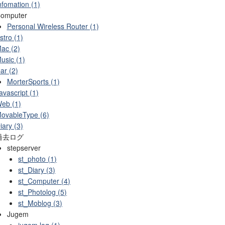
nfomation (1)
omputer
Personal Wireless Router (1)
stro (1)
ac (2)
usic (1)
ar (2)
MorterSports (1)
avascript (1)
eb (1)
ovableType (6)
iary (3)
過去ログ
stepserver
st_photo (1)
st_Diary (3)
st_Computer (4)
st_Photolog (5)
st_Moblog (3)
Jugem
jugem log (1)