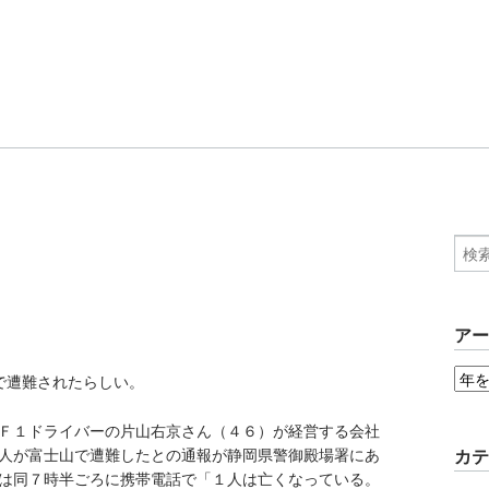
ア
で遭難されたらしい。
Ｆ１ドライバーの片山右京さん（４６）が経営する会社
カ
人が富士山で遭難したとの通報が静岡県警御殿場署にあ
は同７時半ごろに携帯電話で「１人は亡くなっている。