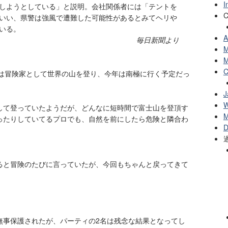
I
しようとしている」と説明。会社関係者には「テントを
C
いい、県警は強風で遭難した可能性があるとみてヘリや
いる。
A
毎日新聞より
M
M
C
後は冒険家として世界の山を登り、今年は南極に行く予定だっ
J
W
して登っていたようだが、どんなに短時間で富士山を登頂す
M
ったりしていてるプロでも、自然を前にしたら危険と隣合わ
D
ると冒険のたびに言っていたが、今回もちゃんと戻ってきて
無事保護されたが、パーティの2名は残念な結果となってし