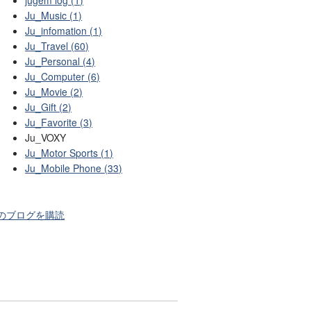
Ju_Music (1)
Ju_infomation (1)
Ju_Travel (60)
Ju_Personal (4)
Ju_Computer (6)
Ju_Movie (2)
Ju_Gift (2)
Ju_Favorite (3)
Ju_VOXY
Ju_Motor Sports (1)
Ju_Mobile Phone (33)
のブログを購読